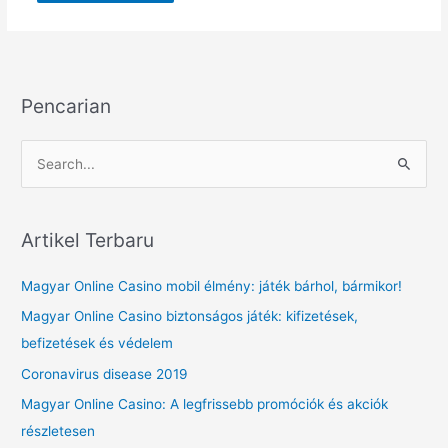
Pencarian
S
e
a
r
Artikel Terbaru
c
Magyar Online Casino mobil élmény: játék bárhol, bármikor!
h
f
Magyar Online Casino biztonságos játék: kifizetések,
o
befizetések és védelem
r
Coronavirus disease 2019
:
Magyar Online Casino: A legfrissebb promóciók és akciók
részletesen