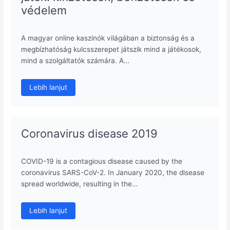
védelem
A magyar online kaszinók világában a biztonság és a
megbízhatóság kulcsszerepet játszik mind a játékosok,
mind a szolgáltatók számára. A…
Lebih lanjut
Coronavirus disease 2019
COVID-19 is a contagious disease caused by the
coronavirus SARS-CoV-2. In January 2020, the disease
spread worldwide, resulting in the…
Lebih lanjut