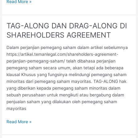
Investasi
Read More »
Startup
Dilihat
dari
TAG-ALONG DAN DRAG-ALONG DI
Aspek
SHAREHOLDERS AGREEMENT
Legal
Dalam perjanjian pemegang saham dalam artikel sebelumnya
https://artikel.temanlegal.com/shareholders-agreement-
perjanjian-pemegang-saham/ telah dibahasa perjanjian
pemegang saham secara umum, akan tetapi ada beberapa
klausal Khusus yang fungsinya melindungi pemegang saham
minoritas dari pemegang saham mayoritas. TAG-ALONG hak
yang diberikan kepada pemegang saham minoritas dalam
sebuah perusahaan untuk mengikuti atau bergabung dalam
penjualan saham yang dilakukan oleh pemegang saham
mayoritas
TAG-
Read More »
ALONG
DAN