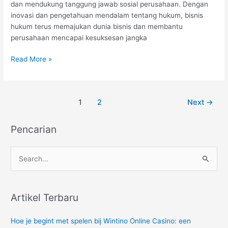
dan mendukung tanggung jawab sosial perusahaan. Dengan
inovasi dan pengetahuan mendalam tentang hukum, bisnis
hukum terus memajukan dunia bisnis dan membantu
perusahaan mencapai kesuksesan jangka
Bisnis
Read More »
Hukum:
Mendorong
Pertumbuhan
Post
1
2
Next
→
Bisnis
pagination
melalui
Pengetahuan
Pencarian
Hukum
S
e
a
r
Artikel Terbaru
c
Hoe je begint met spelen bij Wintino Online Casino: een
h