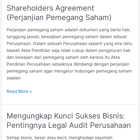
DRAG-
Shareholders Agreement
ALONG
(Perjanjian Pemegang Saham)
DI
SHAREHOLDERS
Perjanjian pemegang saham adalah dokumen yang berisi hak,
AGREEMENT
tanggung jawab, kewajiban pemegang saham dalam sebuat
Perusahaan. Dalam sebuah Perusahaan seperti yang kita tahu
bawah Akta Pendirian saja tidak cukup dalam pengaturan hak
dan kewajian dari pemegang saham oleh karena itu Akta
Pendirian Perusahaan sebaiknya diimbangi dengan perjanjian
pemegang saham agar mengatur hubungan pemegang saham
sejalan
Shareholders
Read More »
Agreement
(Perjanjian
Pemegang
Mengungkap Kunci Sukses Bisnis:
Saham)
Pentingnya Legal Audit Perusahaan
Setiap bisnis, besar atau kecil, menghadapi sejumlah