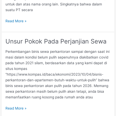
untuk dan atas nama orang lain. Singkatnya bahwa dalam
suatu PT secara
Nominee
Read More »
Saham
(perjanjian
saham
Unsur Pokok Pada Perjanjian Sewa
pinjam
nama)
Perkembangan binis sewa perkantoran sampai dengan saat ini
masi dalam kondisi belum pulih sepenuhnya diakibatkan covid
pada tahun 2021 silam, berdasarkan data yang kami dapat di
situs kompas
“https://www.kompas.id/baca/ekonomi/2023/10/04/bisnis-
perkantoran-dan-apartemen-butuh-waktu-untuk-pulih” bahwa
binis sewa perkantoran akan pulih pada tahun 2026. Memang
sewa perkantoran masih belum pulih akan tetapi, anda bisa
memanfaatkan ruang kosong pada rumah anda atau
Unsur
Read More »
Pokok