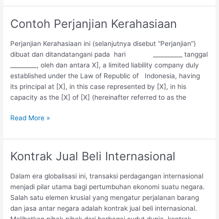
Pada
Perjanjian
Contoh Perjanjian Kerahasiaan
Sewa
Perjanjian Kerahasiaan ini (selanjutnya disebut “Perjanjian”)
dibuat dan ditandatangani pada hari __________ tanggal
_________, oleh dan antara X], a limited liability company duly
established under the Law of Republic of Indonesia, having
its principal at [X], in this case represented by [X], in his
capacity as the [X] of [X] (hereinafter referred to as the
Contoh
Read More »
Perjanjian
Kerahasiaan
Kontrak Jual Beli Internasional
Dalam era globalisasi ini, transaksi perdagangan internasional
menjadi pilar utama bagi pertumbuhan ekonomi suatu negara.
Salah satu elemen krusial yang mengatur perjalanan barang
dan jasa antar negara adalah kontrak jual beli internasional.
Melibatkan pihak-pihak dari berbagai sudut dunia, kontrak