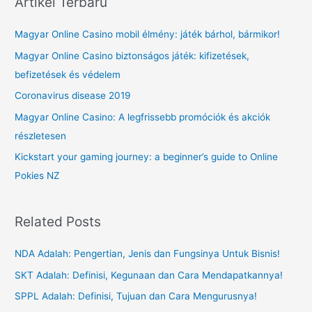
Artikel Terbaru
c
Magyar Online Casino mobil élmény: játék bárhol, bármikor!
h
f
Magyar Online Casino biztonságos játék: kifizetések,
o
befizetések és védelem
r
Coronavirus disease 2019
:
Magyar Online Casino: A legfrissebb promóciók és akciók
részletesen
Kickstart your gaming journey: a beginner’s guide to Online
Pokies NZ
Related Posts
NDA Adalah: Pengertian, Jenis dan Fungsinya Untuk Bisnis!
SKT Adalah: Definisi, Kegunaan dan Cara Mendapatkannya!
SPPL Adalah: Definisi, Tujuan dan Cara Mengurusnya!