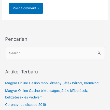
Pencarian
S
e
a
r
Artikel Terbaru
c
Magyar Online Casino mobil élmény: játék bárhol, bármikor!
h
f
Magyar Online Casino biztonságos játék: kifizetések,
o
befizetések és védelem
r
Coronavirus disease 2019
: