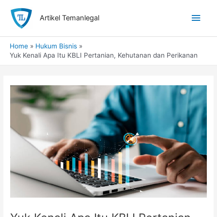
Skip
Main
to
Artikel Temanlegal
content
Men
Home
Hukum Bisnis
Yuk Kenali Apa Itu KBLI Pertanian, Kehutanan dan Perikanan