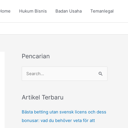
Home
Hukum Bisnis
Badan Usaha
Temanlegal
Pencarian
S
e
a
r
Artikel Terbaru
c
Bästa betting utan svensk licens och dess
h
bonusar: vad du behöver veta för att
f