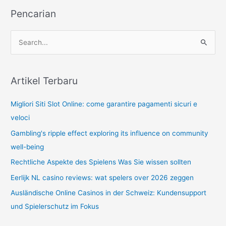
Pencarian
S
e
a
r
Artikel Terbaru
c
Migliori Siti Slot Online: come garantire pagamenti sicuri e
h
veloci
f
o
Gambling's ripple effect exploring its influence on community
r
well-being
:
Rechtliche Aspekte des Spielens Was Sie wissen sollten
Eerlijk NL casino reviews: wat spelers over 2026 zeggen
Ausländische Online Casinos in der Schweiz: Kundensupport
und Spielerschutz im Fokus