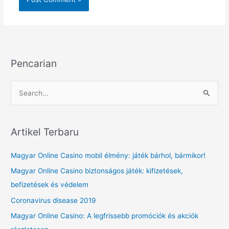
Pencarian
S
e
a
r
Artikel Terbaru
c
Magyar Online Casino mobil élmény: játék bárhol, bármikor!
h
f
Magyar Online Casino biztonságos játék: kifizetések,
o
befizetések és védelem
r
Coronavirus disease 2019
:
Magyar Online Casino: A legfrissebb promóciók és akciók